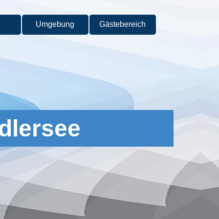
Umgebung
Gästebereich
▼
▼
▼
dlersee